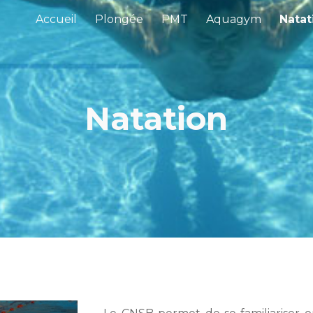
Accueil
Plongée
PMT
Aquagym
Natat
ip to main content
Skip to navigat
Natation