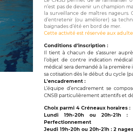
Le CNSB permet de se familiariser o
n’est pas de devenir un champion ma
la surveillance de maîtres nageurs.
d’entretenir (ou améliorer) sa techni
baignades d’été en bord de mer.
Cette activité est réservée aux adulte
Conditions d’inscription
:
Il tient à chacun de s’assurer aupr
l’objet de contre indication médicale
médical sera demandé à la première ins
sa cotisation dès le début du cycle (p
L’encadrement :
L’équipe d’encadrement se compo
CNSB particulièrement attentifs et dé
Choix parmi 4
Créneaux horaires :
Lundi 19h-20h ou 20h-21h :
Perfectionnement
Jeudi
19h-20h ou 20h-21h :
2 nages